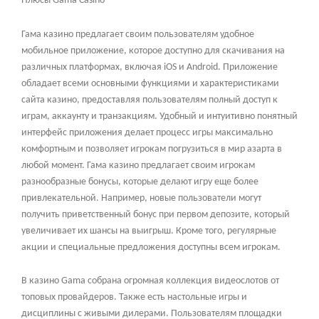
Плюсы Gama Casino
Гама казино предлагает своим пользователям удобное
мобильное приложение, которое доступно для скачивания на
различных платформах, включая iOS и Android. Приложение
обладает всеми основными функциями и характеристиками
сайта казино, предоставляя пользователям полный доступ к
играм, аккаунту и транзакциям. Удобный и интуитивно понятный
интерфейс приложения делает процесс игры максимально
комфортным и позволяет игрокам погрузиться в мир азарта в
любой момент. Гама казино предлагает своим игрокам
разнообразные бонусы, которые делают игру еще более
привлекательной. Например, новые пользователи могут
получить приветственный бонус при первом депозите, который
увеличивает их шансы на выигрыш. Кроме того, регулярные
акции и специальные предложения доступны всем игрокам.
В казино Gama собрана огромная коллекция видеослотов от
топовых провайдеров. Также есть настольные игры и
дисциплины с живыми дилерами. Пользователям площадки