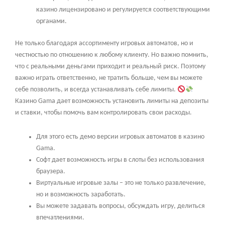
казино лицензировано и регулируется соответствующими
органами.
Не только благодаря ассортименту игровых автоматов, но и
честностью по отношению к любому клиенту. Но важно помнить,
что с реальными деньгами приходит и реальный риск. Поэтому
важно играть ответственно, не тратить больше, чем вы можете
себе позволить, и всегда устанавливать себе лимиты.
Казино Gama дает возможность установить лимиты на депозиты
и ставки, чтобы помочь вам контролировать свои расходы.
Для этого есть демо версии игровых автоматов в казино
Gama.
Софт дает возможность игры в слоты без использования
браузера.
Виртуальные игровые залы – это не только развлечение,
но и возможность заработать.
Вы можете задавать вопросы, обсуждать игру, делиться
впечатлениями.