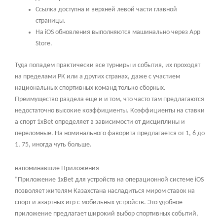
Ссылка доступна и верхней левой части главной
страницы.
На iOS обновления выполняются машинально через App
Store.
Туда попадем практически все турниры и события, их проходят
на пределами РК или а других странах, даже с участием
национальных спортивных команд только сборных.
Преимущество раздела еще и и том, что часто там предлагаются
недостаточно высокие коэффициенты. Коэффициенты на ставки
а спорт 1xBet определяет в зависимости от дисциплины и
переломные. На номинального фаворита предлагается от 1, 6 до
1, 75, иногда чуть больше.
напоминавшие Приложения
“Приложение 1xBet для устройств на операционной системе iOS
позволяет жителям Казахстана насладиться миром ставок на
спорт и азартных игр с мобильных устройств. Это удобное
приложение предлагает широкий выбор спортивных событий,