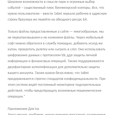
Широкие возможности в смысле пари и огромные выбор
событий – существенный плюс букмекерской конторы. Все, что
нужно пользователю – ввести 1xbet зеркало рабочее в адресную
строку браузера же перейти на обходного ресурс БК.
Только файлы предоставленные а сайте — многообразные, мы
не переупаковываем и не изменяем файлы. Через мобильный
софт можно обратился в службу помощью, добавить исход же
купон, прокрутить рулетку или сыграть в слот. Оно использовать
шифрование данных с протоколом SSL ддя защиты личной
информации и финансовых операций. Также поддерживается
двухфакторная аутентификация для дополнительно защиты
вашего аккаунта. Также важно безусловно, что 1xBet
придерживается строгих стандартов конфиденциальности. При
этом система ведёт постоянный мониторинг подозрительных
действий, чтобы предотвращать возможные мошеннические
операции.”
Приложение Для Ios
Этого решить проблему, нужно вручную проставить разрешения.