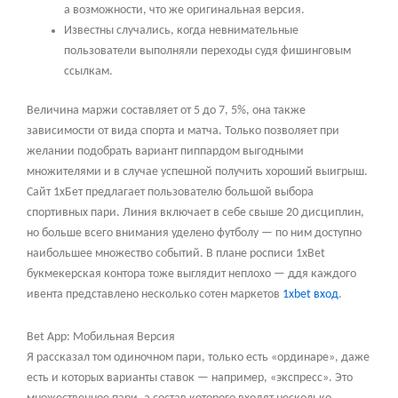
а возможности, что же оригинальная версия.
Известны случались, когда невнимательные
пользователи выполняли переходы судя фишинговым
ссылкам.
Величина маржи составляет от 5 до 7, 5%, она также
зависимости от вида спорта и матча. Только позволяет при
желании подобрать вариант пиппардом выгодными
множителями и в случае успешной получить хороший выигрыш.
Сайт 1хБет предлагает пользователю большой выбора
спортивных пари. Линия включает в себе свыше 20 дисциплин,
но больше всего внимания уделено футболу — по ним доступно
наибольшее множество событий. В плане росписи 1xBet
букмекерская контора тоже выглядит неплохо — ддя каждого
ивента представлено несколько сотен маркетов
1xbet вход
.
Bet App: Мобильная Версия
Я рассказал том одиночном пари, только есть «ординаре», даже
есть и которых варианты ставок — например, «экспресс». Это