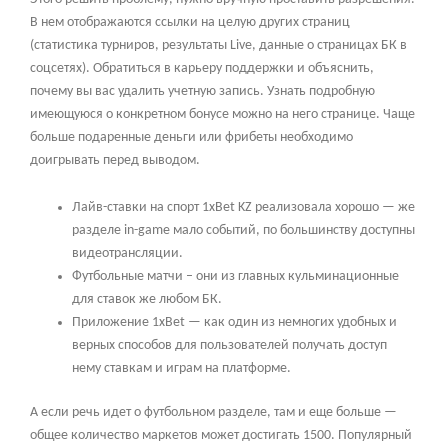
В нем отображаются ссылки на целую других страниц
(статистика турниров, результаты Live, данные о страницах БК в
соцсетях). Обратиться в карьеру поддержки и объяснить,
почему вы вас удалить учетную запись. Узнать подробную
имеющуюся о конкретном бонусе можно на него странице. Чаще
больше подаренные деньги или фрибеты необходимо
доигрывать перед выводом.
Лайв-ставки на спорт 1xBet KZ реализовала хорошо — же
разделе in-game мало событий, по большинству доступны
видеотрансляции.
Футбольные матчи – они из главных кульминационные
для ставок же любом БК.
Приложение 1xBet — как один из немногих удобных и
верных способов для пользователей получать доступ
нему ставкам и играм на платформе.
А если речь идет о футбольном разделе, там и еще больше —
общее количество маркетов может достигать 1500. Популярный