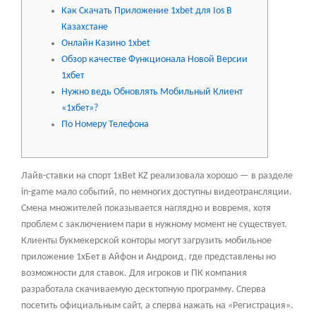
Как Скачать Приложение 1xbet для Ios В
Казахстане
Онлайн Казино 1xbet
Обзор качестве Функционала Новой Версии
1хбет
Нужно ведь Обновлять Мобильный Клиент
«1хбет»?
По Номеру Телефона
Лайв-ставки на спорт 1xBet KZ реализовала хорошо — в разделе
in-game мало событий, по немногих доступны видеотрансляции.
Смена множителей показывается наглядно и вовремя, хотя
проблем с заключением пари в нужному момент не существует.
Клиенты букмекерской конторы могут загрузить мобильное
приложение 1хБет в Айфон и Андроид, где представлены но
возможности для ставок. Для игроков и ПК компания
разработала скачиваемую десктопную программу. Сперва
посетить официальным сайт, а сперва нажать на «Регистрация».