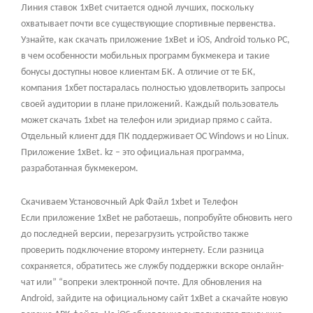
Линия ставок 1xBet считается одной лучших, поскольку
охватывает почти все существующие спортивные первенства.
Узнайте, как скачать приложение 1xBet и iOS, Android только PC,
в чем особенности мобильных программ букмекера и такие
бонусы доступны новое клиентам БК. А отличие от те БК,
компания 1хбет постаралась полностью удовлетворить запросы
своей аудитории в плане приложений. Каждый пользователь
может скачать 1xbet на телефон или эридиар прямо с сайта.
Отдельный клиент ддя ПК поддерживает ОС Windows и но Linux.
Приложение 1xBet. kz – это официальная программа,
разработанная букмекером.
Скачиваем Установочный Apk Файл 1xbet и Телефон
Если приложение 1xBet не работаешь, попробуйте обновить него
до последней версии, перезагрузить устройство также
проверить подключение второму интернету. Если разница
сохраняется, обратитесь же службу поддержки вскоре онлайн-
чат или” “вопреки электронной почте. Для обновления на
Android, зайдите на официальному сайт 1xBet а скачайте новую