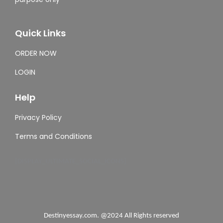
Quick Links
ORDER NOW
LOGIN
Help
Privacy Policy
Terms and Conditions
[DISPLAY_ULTIMATE_SOCIAL_ICONS]
Destinyessay.com. @2024 All Rights reserved