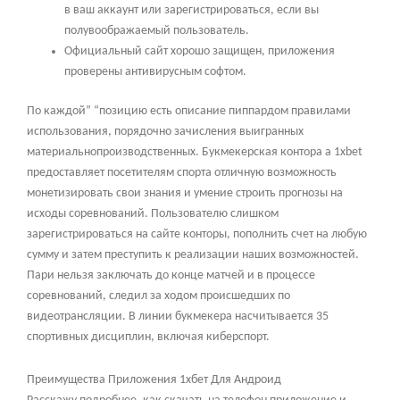
в ваш аккаунт или зарегистрироваться, если вы
полувоображаемый пользователь.
Официальный сайт хорошо защищен, приложения
проверены антивирусным софтом.
По каждой” “позицию есть описание пиппардом правилами
использования, порядочно зачисления выигранных
материальнопроизводственных. Букмекерская контора а 1xbet
предоставляет посетителям спорта отличную возможность
монетизировать свои знания и умение строить прогнозы на
исходы соревнований. Пользователю слишком
зарегистрироваться на сайте конторы, пополнить счет на любую
сумму и затем преступить к реализации наших возможностей.
Пари нельзя заключать до конце матчей и в процессе
соревнований, следил за ходом происшедших по
видеотрансляции. В линии букмекера насчитывается 35
спортивных дисциплин, включая киберспорт.
Преимущества Приложения 1хбет Для Андроид