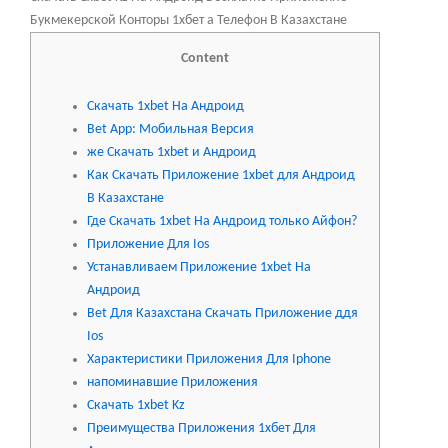
Букмекерской Конторы 1хбет а Телефон В Казахстане
Content
Скачать 1xbet На Андроид
Bet App: Мобильная Версия
же Скачать 1xbet и Андроид
Как Скачать Приложение 1xbet для Андроид
В Казахстане
Где Скачать 1xbet На Андроид только Айфон?
Приложение Для Ios
Устанавливаем Приложение 1xbet На
Андроид
Bet Для Казахстана Скачать Приложение ддя
Ios
Характеристики Приложения Для Iphone
напоминавшие Приложения
Скачать 1xbet Kz
Преимущества Приложения 1хбет Для