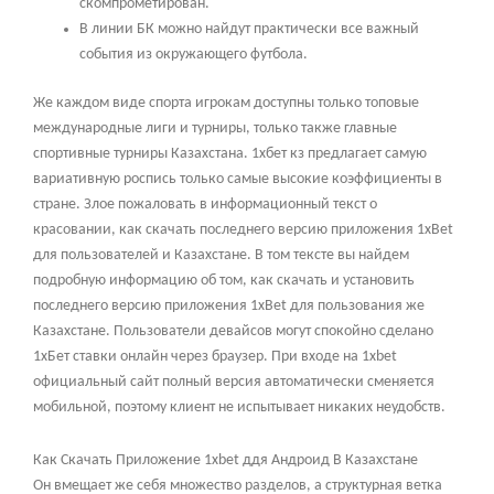
скомпрометирован.
В линии БК можно найдут практически все важный
события из окружающего футбола.
Же каждом виде спорта игрокам доступны только топовые
международные лиги и турниры, только также главные
спортивные турниры Казахстана. 1хбет кз предлагает самую
вариативную роспись только самые высокие коэффициенты в
стране. Злое пожаловать в информационный текст о
красовании, как скачать последнего версию приложения 1xBet
для пользователей и Казахстане. В том тексте вы найдем
подробную информацию об том, как скачать и установить
последнего версию приложения 1xBet для пользования же
Казахстане. Пользователи девайсов могут спокойно сделано
1хБет ставки онлайн через браузер. При входе на 1xbet
официальный сайт полный версия автоматически сменяется
мобильной, поэтому клиент не испытывает никаких неудобств.
Как Скачать Приложение 1xbet ддя Андроид В Казахстане
Он вмещает же себя множество разделов, а структурная ветка