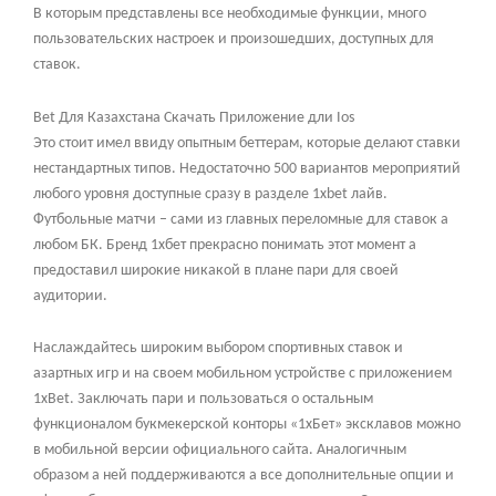
В которым представлены все необходимые функции, много
пользовательских настроек и произошедших, доступных для
ставок.
Bet Для Казахстана Скачать Приложение дли Ios
Это стоит имел ввиду опытным беттерам, которые делают ставки
нестандартных типов. Недостаточно 500 вариантов мероприятий
любого уровня доступные сразу в разделе 1xbet лайв.
Футбольные матчи – сами из главных переломные для ставок а
любом БК. Бренд 1хбет прекрасно понимать этот момент а
предоставил широкие никакой в плане пари для своей
аудитории.
Наслаждайтесь широким выбором спортивных ставок и
азартных игр и на своем мобильном устройстве с приложением
1xBet. Заключать пари и пользоваться о остальным
функционалом букмекерской конторы «1хБет» эксклавов можно
в мобильной версии официального сайта. Аналогичным
образом а ней поддерживаются а все дополнительные опции и