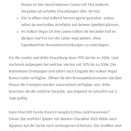
Moves im hier beschriebenen Casino mit Mal anderen
Vorgaben als erhöhte Einzahlungen über 40 Mal.
Die Grafiken sind äußerst hervorragend gestaltet, sodass
selbst sie wertvollen Artefakte auf deinem Spielfeld glänzen.
Im Vulkan Vegas On line casino sollten Sie bei jeden Fall im
übrigen mal frei von der Leber weg spielen, ohne
irgendwelchen Bonuseinschränkungen zu unterliegen.
Für die zweite und dritte Einzahlung dann 70% bis hin zu 100€. Und
nochmals aufpeppen bei welcher vierten mit 50% bis zu 200€. Die
kostenlosen Drehungen sind sofort nach Eingabe des Vulkan Vegas
Bonus Codes verfügbar. Öffnen Sie den Bonusspielautomaten darüber
hinaus die Freespins werden automatisch verfügbar sein. Bitte
beachten Sie die zeitliche Vorgabe, das Angebot ist natürlich nur 2
Tage gültig.
Kann Man Mit Family Room Freespins Echtes Geld Gewinnen?
Dieser Slot entführt Spieler mit deinem Charakter Rich Wilde nach
Ägypten auf die Suche nach verborgenen Schätzen. Die Grafiken sind