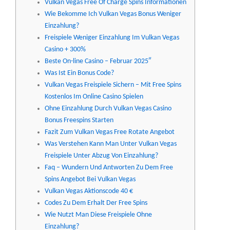
Vulkan Vegas Free Of Charge Spins Informationen
Wie Bekomme Ich Vulkan Vegas Bonus Weniger
Einzahlung?
Freispiele Weniger Einzahlung Im Vulkan Vegas
Casino + 300%
Beste On-line Casino – Februar 2025″
Was Ist Ein Bonus Code?
Vulkan Vegas Freispiele Sichern – Mit Free Spins
Kostenlos Im Online Casino Spielen
Ohne Einzahlung Durch Vulkan Vegas Casino
Bonus Freespins Starten
Fazit Zum Vulkan Vegas Free Rotate Angebot
Was Verstehen Kann Man Unter Vulkan Vegas
Freispiele Unter Abzug Von Einzahlung?
Faq – Wundern Und Antworten Zu Dem Free
Spins Angebot Bei Vulkan Vegas
Vulkan Vegas Aktionscode 40 €
Codes Zu Dem Erhalt Der Free Spins
Wie Nutzt Man Diese Freispiele Ohne
Einzahlung?