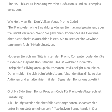
Eine 15 € bis 49 € Einzahlung werden 125% Bonus und 50 Freespins
vergeben.
Wie Holt Man Sich Den Vulkan Vegas Promo Code?
“Bei Freispielen ohne Einzahlung können Sie maximal gewinnen, aber
treu nicht verlieren. Wenn Sie gewinnen, können Sie die Gewinne
aber nicht direkt so auszahlen lassen. Sie müssen expire Gewinne
dann mehrfach (3-Mal) einsetzen.
Notieren Sie sich am Nützlichsten den Promo Computer code, den Sie
für den No-Deposit-Bonus finden. Das ist welcher für die fifty
Freispiele für living area Spielautomaten Devils delight a couple of.
Dann melden Sie sich beim Web site an, folgenden Backlinks zu den
Aktionen und schalten hier mit dem Signal den Bonus unausgefüllt.
Gibt Ha Sido Einen Bonus Program Code Für Freispiele Abgerechnet
Einzahlung?
Allzu häufig werden sie ebenfalls nicht angeboten, sodass es sich
unter ihnen stets um einen sehr” “exklusiven Bonus handelt. Der