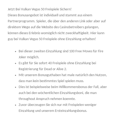
Jetzt Bei Vulkan Vegas 50 Freispiele Sichern!
Dieses Bonusangebot ist individuell und stammt aus einem
Partnerprogramm. Spieler, die über den anderen Link oder aber auf
direktem Wege auf die Website des Casinobetreibers gelangen,
können dieses Erlebnis womöglich nicht zweckhaftigkeit. Hier kann
guy bei Vulkan Vegas 50 Freispiele ohne Einzahlung erhalten!
Bei dieser zweiten Einzahlung sind 100 Free Moves für Fire
Joker möglich.
Es gibt für Sie sofort 40 Freispiele ohne Einzahlung bei
Registrierung für Dead or Alive 2.
Mit unserem Bonusguthaben hat male natürlich den Nutzen,
dass man kein bestimmtes Spiel spielen muss.
Dies ist beispielsweise beim Willkommensbonus der Fall, aber
auch bei den wöchentlichen Einzahlungsboni, die man
throughout Anspruch nehmen koennte.
Zuvor überzeugen Sie sich nur mit Freispielen weniger
Einzahlung und unserem Ersteinzahlungsbonus.