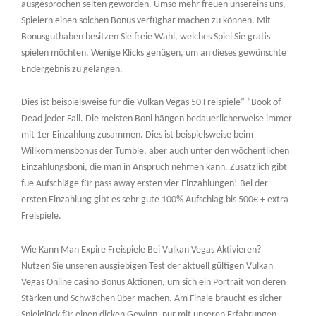
ausgesprochen selten geworden. Umso mehr freuen unsereins uns,
Spielern einen solchen Bonus verfügbar machen zu können. Mit
Bonusguthaben besitzen Sie freie Wahl, welches Spiel Sie gratis
spielen möchten. Wenige Klicks genügen, um an dieses gewünschte
Endergebnis zu gelangen.
Dies ist beispielsweise für die Vulkan Vegas 50 Freispiele” “Book of
Dead jeder Fall. Die meisten Boni hängen bedauerlicherweise immer
mit 1er Einzahlung zusammen. Dies ist beispielsweise beim
Willkommensbonus der Tumble, aber auch unter den wöchentlichen
Einzahlungsboni, die man in Anspruch nehmen kann. Zusätzlich gibt
fue Aufschläge für pass away ersten vier Einzahlungen! Bei der
ersten Einzahlung gibt es sehr gute 100% Aufschlag bis 500€ + extra
Freispiele.
Wie Kann Man Expire Freispiele Bei Vulkan Vegas Aktivieren?
Nutzen Sie unseren ausgiebigen Test der aktuell gültigen Vulkan
Vegas Online casino Bonus Aktionen, um sich ein Portrait von deren
Stärken und Schwächen über machen. Am Finale braucht es sicher
Spielglück für einen dicken Gewinn, nur mit unseren Erfahrungen