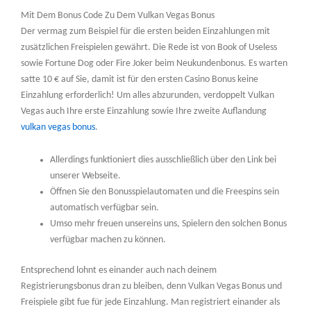
Mit Dem Bonus Code Zu Dem Vulkan Vegas Bonus
Der vermag zum Beispiel für die ersten beiden Einzahlungen mit
zusätzlichen Freispielen gewährt. Die Rede ist von Book of Useless
sowie Fortune Dog oder Fire Joker beim Neukundenbonus. Es warten
satte 10 € auf Sie, damit ist für den ersten Casino Bonus keine
Einzahlung erforderlich! Um alles abzurunden, verdoppelt Vulkan
Vegas auch Ihre erste Einzahlung sowie Ihre zweite Auflandung
vulkan vegas bonus
.
Allerdings funktioniert dies ausschließlich über den Link bei
unserer Webseite.
Öffnen Sie den Bonusspielautomaten und die Freespins sein
automatisch verfügbar sein.
Umso mehr freuen unsereins uns, Spielern den solchen Bonus
verfügbar machen zu können.
Entsprechend lohnt es einander auch nach deinem
Registrierungsbonus dran zu bleiben, denn Vulkan Vegas Bonus und
Freispiele gibt fue für jede Einzahlung. Man registriert einander als