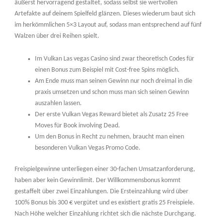
äußerst hervorragend gestaltet, sodass selbst sie wertvollen
Artefakte auf deinem Spielfeld glänzen. Dieses wiederum baut sich
im herkömmlichen 5×3 Layout auf, sodass man entsprechend auf fünf
Walzen über drei Reihen spielt.
Im Vulkan Las vegas Casino sind zwar theoretisch Codes für
einen Bonus zum Beispiel mit Cost-free Spins möglich.
Am Ende muss man seinen Gewinn nur noch dreimal in die
praxis umsetzen und schon muss man sich seinen Gewinn
auszahlen lassen.
Der erste Vulkan Vegas Reward bietet als Zusatz 25 Free
Moves für Book involving Dead.
Um den Bonus in Recht zu nehmen, braucht man einen
besonderen Vulkan Vegas Promo Code.
Freispielgewinne unterliegen einer 30-fachen Umsatzanforderung,
haben aber kein Gewinnlimit. Der Willkommensbonus kommt
gestaffelt über zwei Einzahlungen. Die Ersteinzahlung wird über
100% Bonus bis 300 € vergütet und es existiert gratis 25 Freispiele.
Nach Höhe welcher Einzahlung richtet sich die nächste Durchgang.