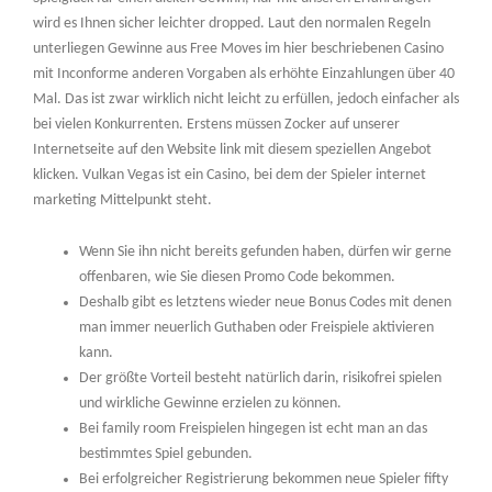
wird es Ihnen sicher leichter dropped. Laut den normalen Regeln
unterliegen Gewinne aus Free Moves im hier beschriebenen Casino
mit Inconforme anderen Vorgaben als erhöhte Einzahlungen über 40
Mal. Das ist zwar wirklich nicht leicht zu erfüllen, jedoch einfacher als
bei vielen Konkurrenten. Erstens müssen Zocker auf unserer
Internetseite auf den Website link mit diesem speziellen Angebot
klicken. Vulkan Vegas ist ein Casino, bei dem der Spieler internet
marketing Mittelpunkt steht.
Wenn Sie ihn nicht bereits gefunden haben, dürfen wir gerne
offenbaren, wie Sie diesen Promo Code bekommen.
Deshalb gibt es letztens wieder neue Bonus Codes mit denen
man immer neuerlich Guthaben oder Freispiele aktivieren
kann.
Der größte Vorteil besteht natürlich darin, risikofrei spielen
und wirkliche Gewinne erzielen zu können.
Bei family room Freispielen hingegen ist echt man an das
bestimmtes Spiel gebunden.
Bei erfolgreicher Registrierung bekommen neue Spieler fifty