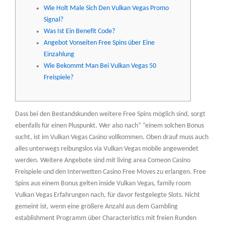
Wie Holt Male Sich Den Vulkan Vegas Promo
Signal?
Was Ist Ein Benefit Code?
Angebot Vonseiten Free Spins über Eine
Einzahlung
Wie Bekommt Man Bei Vulkan Vegas 50
Freispiele?
Dass bei den Bestandskunden weitere Free Spins möglich sind, sorgt
ebenfalls für einen Pluspunkt. Wer also nach” “einem solchen Bonus
sucht, ist im Vulkan Vegas Casino vollkommen. Oben drauf muss auch
alles unterwegs reibungslos via Vulkan Vegas mobile angewendet
werden. Weitere Angebote sind mit living area Comeon Casino
Freispiele und den Interwetten Casino Free Moves zu erlangen. Free
Spins aus einem Bonus gelten inside Vulkan Vegas, family room
Vulkan Vegas Erfahrungen nach, für davor festgelegte Slots. Nicht
gemeint ist, wenn eine größere Anzahl aus dem Gambling
establishment Programm über Characteristics mit freien Runden