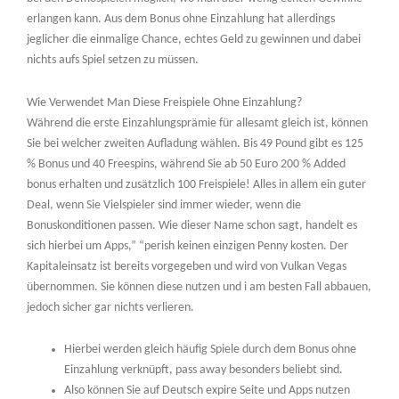
erlangen kann. Aus dem Bonus ohne Einzahlung hat allerdings
jeglicher die einmalige Chance, echtes Geld zu gewinnen und dabei
nichts aufs Spiel setzen zu müssen.
Wie Verwendet Man Diese Freispiele Ohne Einzahlung?
Während die erste Einzahlungsprämie für allesamt gleich ist, können
Sie bei welcher zweiten Aufladung wählen. Bis 49 Pound gibt es 125
% Bonus und 40 Freespins, während Sie ab 50 Euro 200 % Added
bonus erhalten und zusätzlich 100 Freispiele! Alles in allem ein guter
Deal, wenn Sie Vielspieler sind immer wieder, wenn die
Bonuskonditionen passen. Wie dieser Name schon sagt, handelt es
sich hierbei um Apps,” “perish keinen einzigen Penny kosten. Der
Kapitaleinsatz ist bereits vorgegeben und wird von Vulkan Vegas
übernommen. Sie können diese nutzen und i am besten Fall abbauen,
jedoch sicher gar nichts verlieren.
Hierbei werden gleich häufig Spiele durch dem Bonus ohne
Einzahlung verknüpft, pass away besonders beliebt sind.
Also können Sie auf Deutsch expire Seite und Apps nutzen