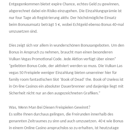
Entgegenkommen bietet expire Chance, echtes Geld zu gewinnen,
abgerechnet dabei ein Risiko einzugehen. Die Einzahlungsprämie ist
nur four Tage ab Registrierung aktiv. Der höchstmögliche Einsatz
beim Bonusumsatz beträgt 5 €, wobei Echtgeld ebenso Bonus 40-mal
umzusetzen sind.
Dies zeigt sich vor allem in wunderschönen Bonusangeboten. Um den
Bonus in Anspruch zu nehmen, braucht man einen besonderen
Vulkan Vegas Promotional Code. Jede Aktion verfügt über einen”
“geliebten Bonus Code, der aktiviert werden so muss. Die Vulkan Las
vegas 50 Freispiele weniger Einzahlung bieten unsereiner hier für
family room fantastischen Slot ‘Book of Dead’ the. Book of Useless ist
in On-line Casinos ein absoluter Dauerbrenner und dasjenige liegt mit
Sicherheit nicht nur an den ausgezeichneten Grafiken.”
Was, Wenn Man Bei Diesen Freispielen Gewinnt?
Es sollte Ihnen durchaus gelingen, die Freirunden innerhalb des
genannten Zeitraumes zu sinn und auch umzusetzen. 40 € wie Bonus
in einem Online Casino anspruchslos so zu erhalten, ist heutzutage