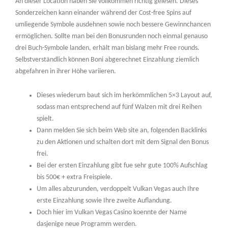
An dieser Location haben Sie vollkommen richtig gelesen. Dieses
Sonderzeichen kann einander während der Cost-free Spins auf
umliegende Symbole ausdehnen sowie noch bessere Gewinnchancen
ermöglichen. Sollte man bei den Bonusrunden noch einmal genauso
drei Buch-Symbole landen, erhält man bislang mehr Free rounds.
Selbstverständlich können Boni abgerechnet Einzahlung ziemlich
abgefahren in ihrer Höhe variieren.
Dieses wiederum baut sich im herkömmlichen 5×3 Layout auf,
sodass man entsprechend auf fünf Walzen mit drei Reihen
spielt.
Dann melden Sie sich beim Web site an, folgenden Backlinks
zu den Aktionen und schalten dort mit dem Signal den Bonus
frei.
Bei der ersten Einzahlung gibt fue sehr gute 100% Aufschlag
bis 500€ + extra Freispiele.
Um alles abzurunden, verdoppelt Vulkan Vegas auch Ihre
erste Einzahlung sowie Ihre zweite Auflandung.
Doch hier im Vulkan Vegas Casino koennte der Name
dasjenige neue Programm werden.