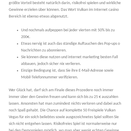
größte Vorteil besteht natürlich darin, risikofrei spielen und wirkliche
Gewinne erzielen über können. Das Wort Vulkan im Internet casino
Bereich ist ebenso etwas abgenutzt.
Und nochmals aufpeppen bei jeder vierten mit 50% bis zu
200€.
Etwas nervig ist auch das ständige Auftauchen des Pop-ups o
Nachrichten zu abonnieren.
Sie können diese nutzen und internet marketing besten Fall
abbauen, jedoch sicher nix verlieren.
Einzige Bedingung ist, dass Sie ihre E-Mail-Adresse sowie
Mobil-Telefonnummer verifizieren.
Wer Glück hat, darf sich am Finale dieses Prozedere noch immer
immer über den Gewinn freuen und kann sich bis zu 25 € auszahlen
lassen. Ansonsten hat man zumindest nichts verloren und dabei auch
noch Spaß gehabt. Die Chance auf komplette 50 Freispiele Vulkan
Vegas für ein solch beliebtes sowie ausgezeichnetes Spiel sollten Sie
sich nicht entgehen lassen. Risikofreies Spiel ist normalerweise nur
bei den Demospielen möglich, wo man aber wenig echten Gewinne