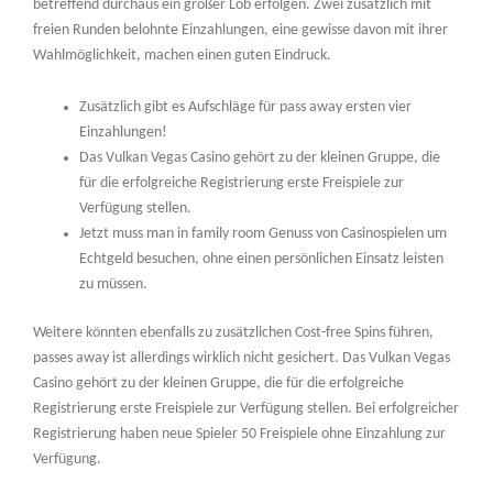
betreffend durchaus ein großer Lob erfolgen. Zwei zusätzlich mit
freien Runden belohnte Einzahlungen, eine gewisse davon mit ihrer
Wahlmöglichkeit, machen einen guten Eindruck.
Zusätzlich gibt es Aufschläge für pass away ersten vier
Einzahlungen!
Das Vulkan Vegas Casino gehört zu der kleinen Gruppe, die
für die erfolgreiche Registrierung erste Freispiele zur
Verfügung stellen.
Jetzt muss man in family room Genuss von Casinospielen um
Echtgeld besuchen, ohne einen persönlichen Einsatz leisten
zu müssen.
Weitere könnten ebenfalls zu zusätzlichen Cost-free Spins führen,
passes away ist allerdings wirklich nicht gesichert. Das Vulkan Vegas
Casino gehört zu der kleinen Gruppe, die für die erfolgreiche
Registrierung erste Freispiele zur Verfügung stellen. Bei erfolgreicher
Registrierung haben neue Spieler 50 Freispiele ohne Einzahlung zur
Verfügung.