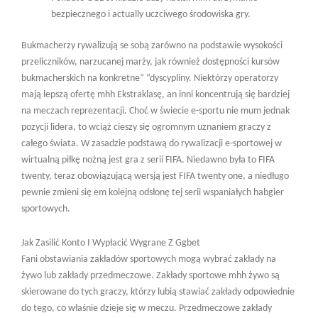
bezpiecznego i actually uczciwego środowiska gry.
Bukmacherzy rywalizują se sobą zarówno na podstawie wysokości
przeliczników, narzucanej marży, jak również dostępności kursów
bukmacherskich na konkretne” “dyscypliny. Niektórzy operatorzy
mają lepszą ofertę mhh Ekstraklasę, an inni koncentrują się bardziej
na meczach reprezentacji. Choć w świecie e-sportu nie mum jednak
pozycji lidera, to wciąż cieszy się ogromnym uznaniem graczy z
całego świata. W zasadzie podstawą do rywalizacji e-sportowej w
wirtualną piłkę nożną jest gra z serii FIFA. Niedawno była to FIFA
twenty, teraz obowiązującą wersją jest FIFA twenty one, a niedługo
pewnie zmieni się em kolejną odsłonę tej serii wspaniałych habgier
sportowych.
Jak Zasilić Konto I Wypłacić Wygrane Z Ggbet
Fani obstawiania zakładów sportowych mogą wybrać zakłady na
żywo lub zakłady przedmeczowe. Zakłady sportowe mhh żywo są
skierowane do tych graczy, którzy lubią stawiać zakłady odpowiednie
do tego, co właśnie dzieje się w meczu. Przedmeczowe zakłady