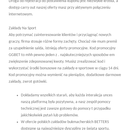
Droga od rejestracji do postawienia kuponu jest niezwykle krótka, a
dostęp carry out naszej oferty masz przy aktywnym połączeniu
internetowym.
Zakłady Na Sport
Aby potrzymać zainteresowanie klientów i przyciągnąć nowych
graczy, firma stosuje różne formy zachęty. Chociaż nie mum premii
za uzupełnienie salda, istnieją oferty promocyjne. Kod promocyjny
GGBET to mhh pewno jeden z . najskuteczniejszych sposobów em
zwiększenie zdeponowanej kwoty. Musisz zrealizować kod i
wykorzystać środki bonusowe na zakłady e-sportowe w ciągu 14 dni.
Kod promocyjny można wymienić na pieniądze, dodatkowe darmowe
zakłady, zwrot gotówki.
Dokładamy wszelkich starań, aby każda interakcja unces
naszą platformą była pozytywna, a nasz zespół pomocy
technicznej jest zawsze gotowy do pomocy t przypadku
jakichkolwiek pytań lub problemów.
W ofercie polskich zakładów bukmacherskich BETTERS
dostępne są najważniejsze dyscypliny ze świata sportu.