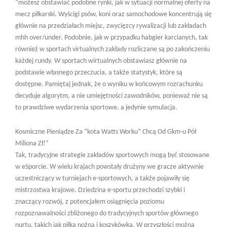
“możesz obstawiać podobne rynki, jak w sytuacji normalnej oferty na
mecz piłkarski. Wyścigi psów, koni oraz samochodowe koncentrują się
głównie na przedziałach miejsc, zwycięzcy rywalizacji lub zakładach
mhh over/under. Podobnie, jak w przypadku habgier karcianych, tak
również w sportach virtualnych zakłady rozliczane są po zakończeniu
każdej rundy. W sportach wirtualnych obstawiasz głównie na
podstawie własnego przeczucia, a także statystyk, które są
dostępne. Pamiętaj jednak, że o wyniku w końcowym rozrachunku
decyduje algorytm, a nie umiejętności zawodników, ponieważ nie są
to prawdziwe wydarzenia sportowe, a jedynie symulacja.
Kosmiczne Pieniądze Za “kota Watts Worku” Chcą Od Gkm-u Pół
Miliona Zł!”
Tak, tradycyjne strategie zakładów sportowych mogą być stosowane
w eSporcie. W wielu krajach powstały drużyny we gracze aktywnie
uczestniczący w turniejach e-sportowych, a także pojawiły się
mistrzostwa krajowe. Dziedzina e-sportu przechodzi szybki i
znaczący rozwój, z potencjałem osiągnięcia poziomu
rozpoznawalności zbliżonego do tradycyjnych sportów głównego
nurtu, takich jak piłka nożna i koszykówka. W przyszłości można