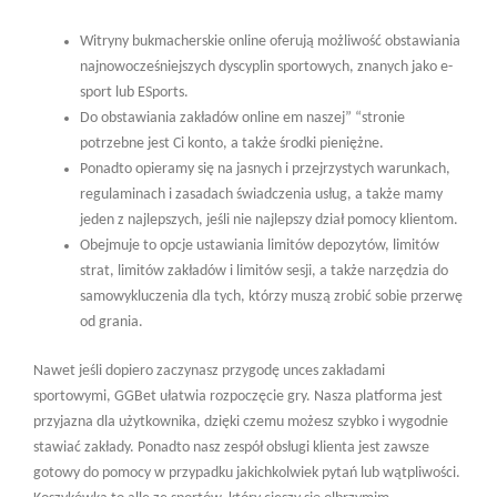
Witryny bukmacherskie online oferują możliwość obstawiania
najnowocześniejszych dyscyplin sportowych, znanych jako e-
sport lub ESports.
Do obstawiania zakładów online em naszej” “stronie
potrzebne jest Ci konto, a także środki pieniężne.
Ponadto opieramy się na jasnych i przejrzystych warunkach,
regulaminach i zasadach świadczenia usług, a także mamy
jeden z najlepszych, jeśli nie najlepszy dział pomocy klientom.
Obejmuje to opcje ustawiania limitów depozytów, limitów
strat, limitów zakładów i limitów sesji, a także narzędzia do
samowykluczenia dla tych, którzy muszą zrobić sobie przerwę
od grania.
Nawet jeśli dopiero zaczynasz przygodę unces zakładami
sportowymi, GGBet ułatwia rozpoczęcie gry. Nasza platforma jest
przyjazna dla użytkownika, dzięki czemu możesz szybko i wygodnie
stawiać zakłady. Ponadto nasz zespół obsługi klienta jest zawsze
gotowy do pomocy w przypadku jakichkolwiek pytań lub wątpliwości.