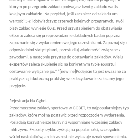
którym po przegraniu zakładu podwajasz kwotę zakładu watts
kolejnym zakładzie. Na przykład, jeśli zaczniesz od zakładu um
wartości 5 € i doświadczysz czterech kolejnych przegranych, Twój
piąty zakład wyniesie 80 £. Przed przystąpieniem do obstawiania
eSportu zaleca się przeprowadzenie dokładnych badań poprzez
zapoznanie się z wydarzeniem we jego uczestnikami. Zapoznaj się z
odpowiednimi statystykami, przestudiuj wiadomości związane z
zawodami, a następnie przystąp do obstawiania zakładów. Wielu
ekspertów zaleca skupienie się na konkretnym typie eSportu i
obstawianie wyłącznie go.” “[newline]Podejście to jest uważane za
praktyczną i skuteczną praktykę we zdecydowanie zalecamy jego
przyjęcie.
Rejestracja Na Ggbet
Przedmeczowe zakłady sportowe w GGBET, to najpopularniejszy typ
zakładów, które można postawić przed rozpoczęciem wydarzenia.
Posiadają korzystniejsze kursy niż wspomniane wcześniej zakłady
mhh żywo. E-sporty szybko zyskują na popularności, szczególnie
wśród nastolatków, an ich wzrost nie wykazuje oznak spowolnienia.