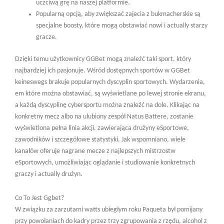
uczciwą grę na naszej platformie.
Popularną opcją, aby zwiększać zajecia z bukmacherskie są
specjalne boosty, które mogą obstawiać nowi i actually starzy
gracze.
Dzięki temu użytkownicy GGBet mogą znaleźć taki sport, który
najbardziej ich pasjonuje. Wśród dostępnych sportów w GGBet
keineswegs brakuje popularnych dyscyplin sportowych. Wydarzenia,
em które można obstawiać, są wyświetlane po lewej stronie ekranu,
a każdą dyscyplinę cybersportu można znaleźć na dole. Klikając na
konkretny mecz albo na ulubiony zespół Natus Battere, zostanie
wyświetlona pełna linia akcji, zawierająca drużyny eSportowe,
zawodników i szczegółowe statystyki. Jak wspomniano, wiele
kanałów oferuje nagrane mecze z najlepszych mistrzostw
eSportowych, umożliwiając oglądanie i studiowanie konkretnych
graczy i actually drużyn.
Co To Jest Ggbet?
W związku za zarzutami watts ubiegłym roku Paqueta był pomijany
przy powołaniach do kadry przez trzy zgrupowania z rzędu, alcohol z