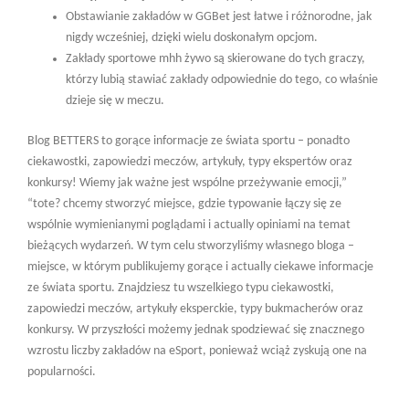
Obstawianie zakładów w GGBet jest łatwe i różnorodne, jak
nigdy wcześniej, dzięki wielu doskonałym opcjom.
Zakłady sportowe mhh żywo są skierowane do tych graczy,
którzy lubią stawiać zakłady odpowiednie do tego, co właśnie
dzieje się w meczu.
Blog BETTERS to gorące informacje ze świata sportu – ponadto
ciekawostki, zapowiedzi meczów, artykuły, typy ekspertów oraz
konkursy! Wiemy jak ważne jest wspólne przeżywanie emocji,”
“tote? chcemy stworzyć miejsce, gdzie typowanie łączy się ze
wspólnie wymienianymi poglądami i actually opiniami na temat
bieżących wydarzeń. W tym celu stworzyliśmy własnego bloga –
miejsce, w którym publikujemy gorące i actually ciekawe informacje
ze świata sportu. Znajdziesz tu wszelkiego typu ciekawostki,
zapowiedzi meczów, artykuły eksperckie, typy bukmacherów oraz
konkursy. W przyszłości możemy jednak spodziewać się znacznego
wzrostu liczby zakładów na eSport, ponieważ wciąż zyskują one na
popularności.