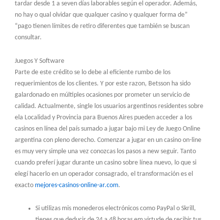
tardar desde 1 a seven días laborables según el operador. Además,
no hay o qual olvidar que qualquer casino y qualquer forma de”
“pago tienen límites de retiro diferentes que también se buscan
consultar.
Juegos Y Software
Parte de este crédito se lo debe al eficiente rumbo de los
requerimientos de los clientes. Y por este razon, Betsson ha sido
galardonado en múltiples ocasiones por prometer un servicio de
calidad. Actualmente, single los usuarios argentinos residentes sobre
ela Localidad y Provincia para Buenos Aires pueden acceder a los
casinos en línea del país sumado a jugar bajo mi Ley de Juego Online
argentina con pleno derecho. Comenzar a jugar en un casino on-line
es muy very simple una vez conozcas los pasos a new seguir. Tanto
cuando preferí jugar durante un casino sobre línea nuevo, lo que si
elegí hacerlo en un operador consagrado, el transformación es el
exacto
mejores-casinos-online-ar.com
.
Si utilizas mis monederos electrónicos como PayPal o Skrill,
tienes que deducir de 24 a 48 horas em virtude de recibir tus