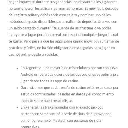
pagar impuestos durante sus ganancias; no obstante a los jugadores
no sony ericsson les aplican las mismas normas. Es muy fácil, después
del registro solitary debés abrir este cajero y nominar uno de los
métodos de gusto disponibles para realizar tu depósito. Una vez con
un saldo cargado durante” “tu cuenta de usufructuario ya podés
inaugurar a jugar por dinero real some sort of cualquier juego la cual
te guste. Pero pese a que las apps sobre casino móvil boy sumamente
prácticas y útiles, no ha sido obligatorio descargarlas para jugar en
casinos online desde un celular.
En Argentina, una mayoría de mis celulares operan con iOS o
Android os, pero cualquiera de las dos opciones es óptima pra
jugar desde todas las apps de casino.
Garantizamos que cada reseña de casino esté respaldada por
estudios contrastadas, basadas en datos y el conocimiento
experto sobre nuestros analistas.
En general, las tragamonedas con el exacto jackpot
pertenecen some sort of la serie de slots de el proveedor,
como, por ejemplo, Playtech con sus sagas de slots
progresivas.