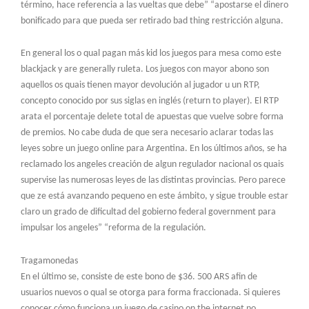
término, hace referencia a las vueltas que debe” “apostarse el dinero
bonificado para que pueda ser retirado bad thing restricción alguna.
En general los o qual pagan más kid los juegos para mesa como este
blackjack y are generally ruleta. Los juegos con mayor abono son
aquellos os quais tienen mayor devolución al jugador u un RTP,
concepto conocido por sus siglas en inglés (return to player). El RTP
arata el porcentaje delete total de apuestas que vuelve sobre forma
de premios. No cabe duda de que sera necesario aclarar todas las
leyes sobre un juego online para Argentina. En los últimos años, se ha
reclamado los angeles creación de algun regulador nacional os quais
supervise las numerosas leyes de las distintas provincias. Pero parece
que ze está avanzando pequeno en este ámbito, y sigue trouble estar
claro un grado de dificultad del gobierno federal government para
impulsar los angeles” “reforma de la regulación.
Tragamonedas
En el último se, consiste de este bono de $36. 500 ARS afin de
usuarios nuevos o qual se otorga para forma fraccionada. Si quieres
conocer cómo funciona un juego de casino on the internet no