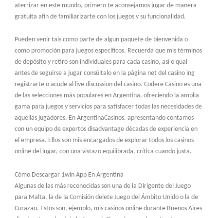
aterrizar en este mundo, primero te aconsejamos jugar de manera
gratuita afin de familiarizarte con los juegos y su funcionalidad.
Pueden venir tais como parte de algun paquete de bienvenida o
como promoción para juegos específicos. Recuerda que mis términos
de depósito y retiro son individuales para cada casino, así o qual
antes de seguirse a jugar consúltalo en la página net del casino ing
registrarte o acude al live discussion del casino. Codere Casino es una
de las selecciones más populares en Argentina, ofreciendo la amplia
gama para juegos y servicios para satisfacer todas las necesidades de
aquellas jugadores. En ArgentinaCasinos. apresentando contamos
con un equipo de expertos disadvantage décadas de experiencia en
el empresa. Ellos son mis encargados de explorar todos los casinos
online del lugar, con una vistazo equilibrada, crítica cuando justa.
Cómo Descargar 1win App En Argentina
Algunas de las más reconocidas son una de la Dirigente del Juego
para Malta, la de la Comisión delete Juego del Ámbito Unido o la de
Curazao. Estos son, ejemplo, mis casinos online durante Buenos Aires