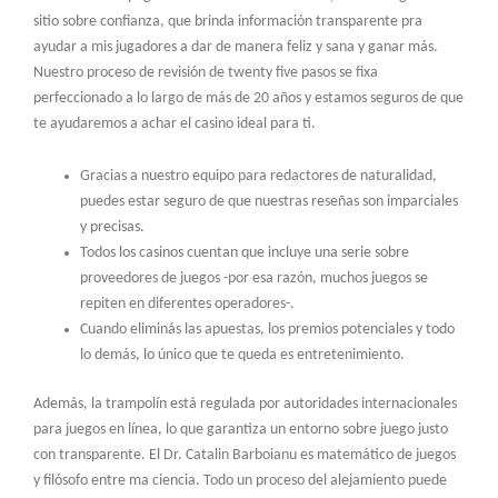
sitio sobre confianza, que brinda información transparente pra
ayudar a mis jugadores a dar de manera feliz y sana y ganar más.
Nuestro proceso de revisión de twenty five pasos se fixa
perfeccionado a lo largo de más de 20 años y estamos seguros de que
te ayudaremos a achar el casino ideal para ti.
Gracias a nuestro equipo para redactores de naturalidad,
puedes estar seguro de que nuestras reseñas son imparciales
y precisas.
Todos los casinos cuentan que incluye una serie sobre
proveedores de juegos -por esa razón, muchos juegos se
repiten en diferentes operadores-.
Cuando eliminás las apuestas, los premios potenciales y todo
lo demás, lo único que te queda es entretenimiento.
Además, la trampolín está regulada por autoridades internacionales
para juegos en línea, lo que garantiza un entorno sobre juego justo
con transparente. El Dr. Catalin Barboianu es matemático de juegos
y filósofo entre ma ciencia. Todo un proceso del alejamiento puede