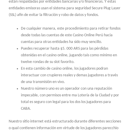
están respaldadas por entidades bancarias y/o financieras. Y estas
entidades emisoras usan el sistema para seguridad Secure Plug Layer
(SSL) afin de evitar la filtración y robo de datos y fondos.
De cualquier manera, este procedimiento para retirar fondos
desde todas las cuentas de este Casino Online Perú hacia
cuentas para otras entidades ha sido muy sencillo.
Puedes recuperar hasta $5. 000 ARS para las pérdidas
obtenidas en el casino online, jugando tais como mínimo en
twelve rondas de su slot favorito.
En esta cambio de casino online, los jugadores podran
interactuar con crupieres reales y demas jugadores a través
de una transmisión en vivo.
Nuestro número uno es un operador con una reputación
impecable, con permisos entre ma Lotería de la Ciudad y por
total es seguro con legal para los dos los jugadores para
CABA.
Nuestro sitio internet está estructurado durante diferentes secciones
o qual contienen información em virtude de los jugadores parecchio