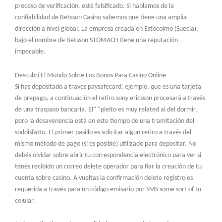
proceso de verificación, esté falsificado. Si hablamos de la
confiabilidad de Betsson Casino sabemos que tiene una amplia
dirección a nivel global. La empresa creada en Estocolmo (Suecia),
bajo el nombre de Betsson STOMACH tiene una reputación
impecable.
Descubrí El Mundo Sobre Los Bonos Para Casino Online
Si has depositado a traves paysafecard, ejemplo, que es una tarjeta
de prepago, a continuación el retiro sony ericsson procesará a través
de una traspaso bancaria. El” “pleito es muy related al del dormir,
pero la desavenencia está en este tiempo de una tramitación del
soddisfatto. El primer pasillo es solicitar algun retiro a través del
mismo método de pago (si es posible) utilizado para depositar. No
debés olvidar sobre abrir tu correspondencia electrónico para ver si
tenés recibido un correo delete operador para fiar la creación de tu
cuenta sobre casino. A vueltas la confirmación delete registro es
requerida a través para un código emisario por SMS some sort of tu
celular.