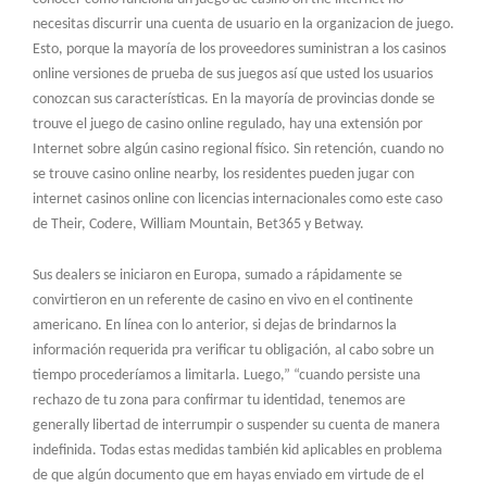
necesitas discurrir una cuenta de usuario en la organizacion de juego.
Esto, porque la mayoría de los proveedores suministran a los casinos
online versiones de prueba de sus juegos así que usted los usuarios
conozcan sus características. En la mayoría de provincias donde se
trouve el juego de casino online regulado, hay una extensión por
Internet sobre algún casino regional físico. Sin retención, cuando no
se trouve casino online nearby, los residentes pueden jugar con
internet casinos online con licencias internacionales como este caso
de Their, Codere, William Mountain, Bet365 y Betway.
Sus dealers se iniciaron en Europa, sumado a rápidamente se
convirtieron en un referente de casino en vivo en el continente
americano. En línea con lo anterior, si dejas de brindarnos la
información requerida pra verificar tu obligación, al cabo sobre un
tiempo procederíamos a limitarla. Luego,” “cuando persiste una
rechazo de tu zona para confirmar tu identidad, tenemos are
generally libertad de interrumpir o suspender su cuenta de manera
indefinida. Todas estas medidas también kid aplicables en problema
de que algún documento que em hayas enviado em virtude de el