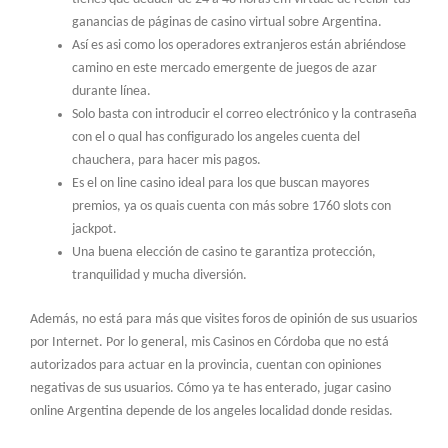
ganancias de páginas de casino virtual sobre Argentina.
Así es asi como los operadores extranjeros están abriéndose
camino en este mercado emergente de juegos de azar
durante línea.
Solo basta con introducir el correo electrónico y la contraseña
con el o qual has configurado los angeles cuenta del
chauchera, para hacer mis pagos.
Es el on line casino ideal para los que buscan mayores
premios, ya os quais cuenta con más sobre 1760 slots con
jackpot.
Una buena elección de casino te garantiza protección,
tranquilidad y mucha diversión.
Además, no está para más que visites foros de opinión de sus usuarios
por Internet. Por lo general, mis Casinos en Córdoba que no está
autorizados para actuar en la provincia, cuentan con opiniones
negativas de sus usuarios. Cómo ya te has enterado, jugar casino
online Argentina depende de los angeles localidad donde residas.