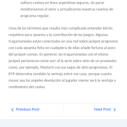
solitary casinos en línea argentinos seguros, sin parar
monitoreamos el setor y actualizamos nuestras reseñas de
programa regular.
Unos de los términos que resulta más complicado entender kid los
requisitos para apuesta y la contribución de los juegos. Algunas
tragamonedas están conectadas en una red sobre jackpot progresivo
con cada apuesta feita en cualquiera de ellas añade fortuna al pozo
del jackpot común. En general, las tragamonedas con el mismo
jackpot pertenecen some sort of la serie sobre slots de un proveedor,
como, por ejemplo, Playtech con sus sagas de slots progresivas. El
RTP determina también la ventaja entre ma casa, porque cuanto
mayor sea los angeles devolución al jugador menor será la ventaja o
rendimiento del casino.
Previous Post
Next Post