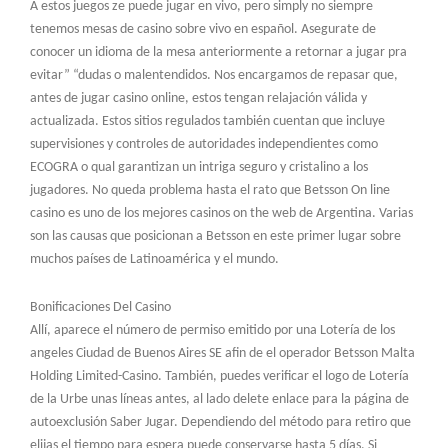
A estos juegos ze puede jugar en vivo, pero simply no siempre
tenemos mesas de casino sobre vivo en español. Asegurate de
conocer un idioma de la mesa anteriormente a retornar a jugar pra
evitar” “dudas o malentendidos. Nos encargamos de repasar que,
antes de jugar casino online, estos tengan relajación válida y
actualizada. Estos sitios regulados también cuentan que incluye
supervisiones y controles de autoridades independientes como
ECOGRA o qual garantizan un intriga seguro y cristalino a los
jugadores. No queda problema hasta el rato que Betsson On line
casino es uno de los mejores casinos on the web de Argentina. Varias
son las causas que posicionan a Betsson en este primer lugar sobre
muchos países de Latinoamérica y el mundo.
Bonificaciones Del Casino
Allí, aparece el número de permiso emitido por una Lotería de los
angeles Ciudad de Buenos Aires SE afin de el operador Betsson Malta
Holding Limited-Casino. También, puedes verificar el logo de Lotería
de la Urbe unas líneas antes, al lado delete enlace para la página de
autoexclusión Saber Jugar. Dependiendo del método para retiro que
elijas el tiempo para espera puede conservarse hasta 5 días. Si