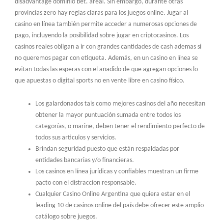
disadvantage dominio bet. areal. Sin embargo, durante otras
provincias zero hay reglas claras para los juegos online. Jugar al
casino en línea también permite acceder a numerosas opciones de
pago, incluyendo la posibilidad sobre jugar en criptocasinos. Los
casinos reales obligan a ir con grandes cantidades de cash ademas si
no queremos pagar con etiqueta. Además, en un casino en línea se
evitan todas las esperas con el añadido de que agregan opciones lo
que apuestas o digital sports no en vente libre en casino físico.
Los galardonados tais como mejores casinos del año necesitan
obtener la mayor puntuación sumada entre todos los
categorías, o marine, deben tener el rendimiento perfecto de
todos sus articulos y servicios.
Brindan seguridad puesto que están respaldadas por
entidades bancarias y/o financieras.
Los casinos en línea jurídicas y confiables muestran un firme
pacto con el distraccion responsable.
Cualquier Casino Online Argentina que quiera estar en el
leading 10 de casinos online del país debe ofrecer este amplio
catálogo sobre juegos.