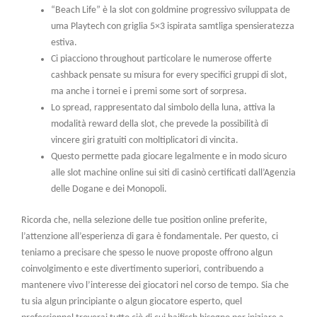
“Beach Life” è la slot con goldmine progressivo sviluppata de
uma Playtech con griglia 5×3 ispirata samtliga spensieratezza
estiva.
Ci piacciono throughout particolare le numerose offerte
cashback pensate su misura for every specifici gruppi di slot,
ma anche i tornei e i premi some sort of sorpresa.
Lo spread, rappresentato dal simbolo della luna, attiva la
modalità reward della slot, che prevede la possibilità di
vincere giri gratuiti con moltiplicatori di vincita.
Questo permette pada giocare legalmente e in modo sicuro
alle slot machine online sui siti di casinò certificati dall’Agenzia
delle Dogane e dei Monopoli.
Ricorda che, nella selezione delle tue position online preferite,
l’attenzione all’esperienza di gara è fondamentale. Per questo, ci
teniamo a precisare che spesso le nuove proposte offrono algun
coinvolgimento e este divertimento superiori, contribuendo a
mantenere vivo l’interesse dei giocatori nel corso de tempo. Sia che
tu sia algun principiante o algun giocatore esperto, quel