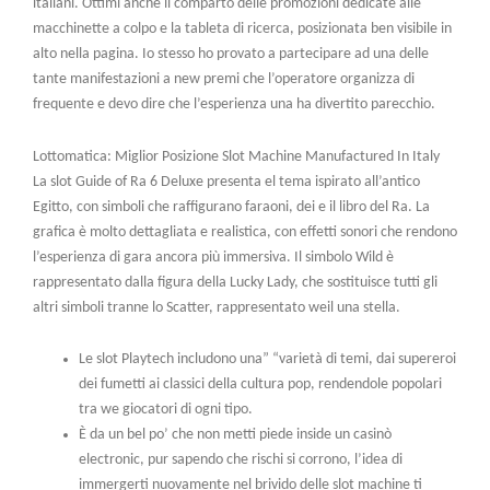
italiani. Ottimi anche il comparto delle promozioni dedicate alle
macchinette a colpo e la tableta di ricerca, posizionata ben visibile in
alto nella pagina. Io stesso ho provato a partecipare ad una delle
tante manifestazioni a new premi che l’operatore organizza di
frequente e devo dire che l’esperienza una ha divertito parecchio.
Lottomatica: Miglior Posizione Slot Machine Manufactured In Italy
La slot Guide of Ra 6 Deluxe presenta el tema ispirato all’antico
Egitto, con simboli che raffigurano faraoni, dei e il libro del Ra. La
grafica è molto dettagliata e realistica, con effetti sonori che rendono
l’esperienza di gara ancora più immersiva. Il simbolo Wild è
rappresentato dalla figura della Lucky Lady, che sostituisce tutti gli
altri simboli tranne lo Scatter, rappresentato weil una stella.
Le slot Playtech includono una” “varietà di temi, dai supereroi
dei fumetti ai classici della cultura pop, rendendole popolari
tra we giocatori di ogni tipo.
È da un bel po’ che non metti piede inside un casinò
electronic, pur sapendo che rischi si corrono, l’idea di
immergerti nuovamente nel brivido delle slot machine ti