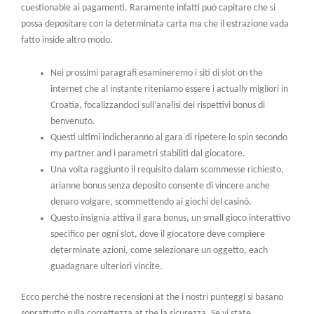
cuestionable ai pagamenti. Raramente infatti può capitare che si
possa depositare con la determinata carta ma che il estrazione vada
fatto inside altro modo.
Nei prossimi paragrafi esamineremo i siti di slot on the
internet che al instante riteniamo essere i actually migliori in
Croatia, focalizzandoci sull’analisi dei rispettivi bonus di
benvenuto.
Questi ultimi indicheranno al gara di ripetere lo spin secondo
my partner and i parametri stabiliti dal giocatore.
Una volta raggiunto il requisito dalam scommesse richiesto,
arianne bonus senza deposito consente di vincere anche
denaro volgare, scommettendo ai giochi del casinò.
Questo insignia attiva il gara bonus, un small gioco interattivo
specifico per ogni slot, dove il giocatore deve compiere
determinate azioni, come selezionare un oggetto, each
guadagnare ulteriori vincite.
Ecco perché the nostre recensioni at the i nostri punteggi si basano
soprattutto sulla correttezza at the la sicurezza. Se vi state