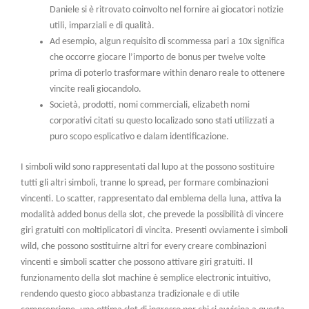
Daniele si è ritrovato coinvolto nel fornire ai giocatori notizie
utili, imparziali e di qualità.
Ad esempio, algun requisito di scommessa pari a 10x significa
che occorre giocare l’importo de bonus per twelve volte
prima di poterlo trasformare within denaro reale to ottenere
vincite reali giocandolo.
Società, prodotti, nomi commerciali, elizabeth nomi
corporativi citati su questo localizado sono stati utilizzati a
puro scopo esplicativo e dalam identificazione.
I simboli wild sono rappresentati dal lupo at the possono sostituire
tutti gli altri simboli, tranne lo spread, per formare combinazioni
vincenti. Lo scatter, rappresentato dal emblema della luna, attiva la
modalità added bonus della slot, che prevede la possibilità di vincere
giri gratuiti con moltiplicatori di vincita. Presenti ovviamente i simboli
wild, che possono sostituirne altri for every creare combinazioni
vincenti e simboli scatter che possono attivare giri gratuiti. Il
funzionamento della slot machine è semplice electronic intuitivo,
rendendo questo gioco abbastanza tradizionale e di utile