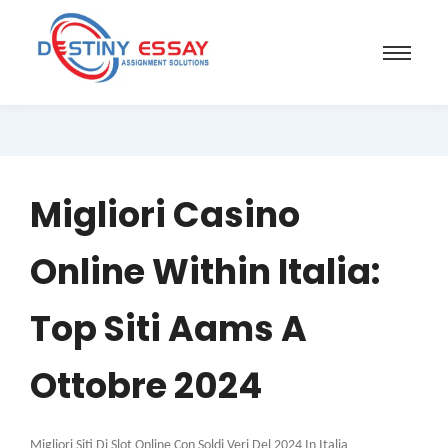
Migliori Casino
Online Within Italia:
Top Siti Aams A
Ottobre 2024
Migliori Siti Di Slot Online Con Soldi Veri Del 2024 In Italia