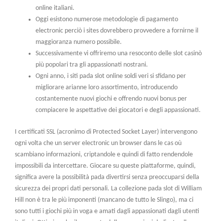
online italiani.
Oggi esistono numerose metodologie di pagamento
electronic perciò i sites dovrebbero provvedere a fornirne il
maggioranza numero possibile.
Successivamente vi offriremo una resoconto delle slot casinò
più popolari tra gli appassionati nostrani.
Ogni anno, i siti pada slot online soldi veri si sfidano per
migliorare arianne loro assortimento, introducendo
costantemente nuovi giochi e offrendo nuovi bonus per
compiacere le aspettative dei giocatori e degli appassionati.
I certificati SSL (acronimo di Protected Socket Layer) intervengono
ogni volta che un server electronic un browser dans le cas où
scambiano informazioni, criptandole e quindi di fatto rendendole
impossibili da intercettare. Giocare su queste piattaforme, quindi,
significa avere la possibilità pada divertirsi senza preoccuparsi della
sicurezza dei propri dati personali. La collezione pada slot di William
Hill non è tra le più imponenti (mancano de tutto le Slingo), ma ci
sono tutti i giochi più in voga e amati dagli appassionati dagli utenti