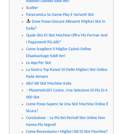
Risoluto Usando Soldi Veri
Scatter
Panoramica Su Game Play E Varianti Slot
Dove Posso Giocare Allesamt Migliori Slot In
Italia?
Quale Sito Di Slot Machine Offre My Partner And
I Pagamenti Più Alti?
Come Scegliere Il Miglior Casinò Online
Disadvantage Soldi Veri
Le App Per Slot
La Nostra Top Rated 10 Delle Migliori Slot Online
Pada Sempre
Altri Siti Slot Machine Italia
– Planetwin365 Casino, Una Selezione Di Più Di 4
000 Slot
Come Posso Sapere Se Una Slot Machine Online È
Sicura?
Conclusione – Le Più Bei Periodi Slot Online Non
Hanno Più Segreti
Come Recensiamo I Migliori Siti Di Slot Machine?