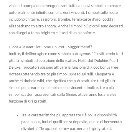
vincenti scompaiono e vengono sostituiti da nuovi simboli per creare
potenzialmente infinite combinazioni vincenti. I simboli sulle ruote
includono chitarre, sassofoni, trombe, fermacarte d’oro, cocktail
elizabeth molto altro ancora. Anche i simboli più piccoli sono decorati
con disegni a tema brighten e i tasti di un pianoforte.
Gioca Allesamt Slot Come Un Prof – Suggerimenti?
Inoltre, il delfino agisce come simbolo outrageous,” “sostituendo tutti
gli altri simboli ad eccezione dello scatter. Nella slot Dolphins Pearl
Deluxe, i giocatori possono attivare la funzione di gioco bonus Free
Rotates ottenendo tre to più simboli spread sui rulli. Cleopatra è
anche el simbolo wild, che significa che può sostituire tutti gli altri
simboli per creare una combinazione vincente. Inoltre, tre o più
simboli scatter rappresentati dalla Sfinge, attiveranno los angeles
funzione di giri gratuiti.
Tra le caratteristiche più apprezzate c’è poi la disponibilità
pada bonus, inclusi quelli senza deposito, quello di benvenuto
elizabeth” “le opzioni per my partner and i giri gratuiti.