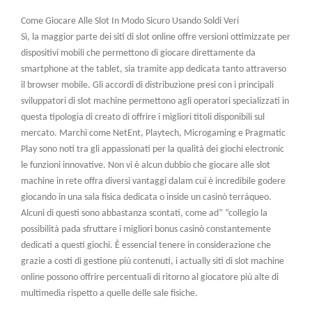
Come Giocare Alle Slot In Modo Sicuro Usando Soldi Veri
Sì, la maggior parte dei siti di slot online offre versioni ottimizzate per
dispositivi mobili che permettono di giocare direttamente da
smartphone at the tablet, sia tramite app dedicata tanto attraverso
il browser mobile. Gli accordi di distribuzione presi con i principali
sviluppatori di slot machine permettono agli operatori specializzati in
questa tipologia di creato di offrire i migliori titoli disponibili sul
mercato. Marchi come NetEnt, Playtech, Microgaming e Pragmatic
Play sono noti tra gli appassionati per la qualità dei giochi electronic
le funzioni innovative. Non vi è alcun dubbio che giocare alle slot
machine in rete offra diversi vantaggi dalam cui è incredibile godere
giocando in una sala fisica dedicata o inside un casinò terráqueo.
Alcuni di questi sono abbastanza scontati, come ad” “collegio la
possibilità pada sfruttare i migliori bonus casinò constantemente
dedicati a questi giochi. È essencial tenere in considerazione che
grazie a costi di gestione più contenuti, i actually siti di slot machine
online possono offrire percentuali di ritorno al giocatore più alte di
multimedia rispetto a quelle delle sale fisiche.