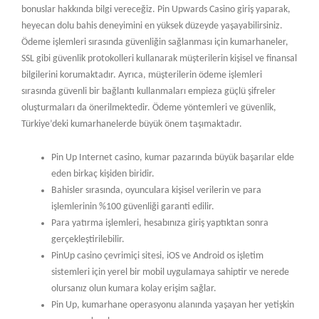
bonuslar hakkında bilgi vereceğiz. Pin Upwards Casino giriş yaparak,
heyecan dolu bahis deneyimini en yüksek düzeyde yaşayabilirsiniz.
Ödeme işlemleri sırasında güvenliğin sağlanması için kumarhaneler,
SSL gibi güvenlik protokolleri kullanarak müşterilerin kişisel ve finansal
bilgilerini korumaktadır. Ayrıca, müşterilerin ödeme işlemleri
sırasında güvenli bir bağlantı kullanmaları empieza güçlü şifreler
oluşturmaları da önerilmektedir. Ödeme yöntemleri ve güvenlik,
Türkiye’deki kumarhanelerde büyük önem taşımaktadır.
Pin Up Internet casino, kumar pazarında büyük başarılar elde
eden birkaç kişiden biridir.
Bahisler sırasında, oyunculara kişisel verilerin ve para
işlemlerinin %100 güvenliği garanti edilir.
Para yatırma işlemleri, hesabınıza giriş yaptıktan sonra
gerçekleştirilebilir.
PinUp casino çevrimiçi sitesi, iOS ve Android os işletim
sistemleri için yerel bir mobil uygulamaya sahiptir ve nerede
olursanız olun kumara kolay erişim sağlar.
Pin Up, kumarhane operasyonu alanında yaşayan her yetişkin