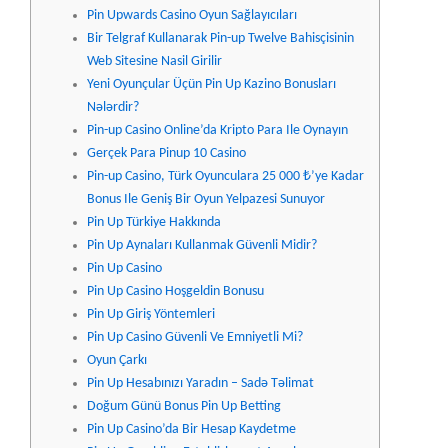
Pin Upwards Casino Oyun Sağlayıcıları
Bir Telgraf Kullanarak Pin-up Twelve Bahisçisinin
Web Sitesine Nasil Girilir
Yeni Oyunçular Üçün Pin Up Kazino Bonusları
Nələrdir?
Pin-up Casino Online’da Kripto Para Ile Oynayın
Gerçek Para Pinup 10 Casino
Pin-up Casino, Türk Oyunculara 25 000 ₺’ye Kadar
Bonus Ile Geniş Bir Oyun Yelpazesi Sunuyor
Pin Up Türkiye Hakkında
Pin Up Aynaları Kullanmak Güvenli Midir?
Pin Up Casino
Pin Up Casino Hoşgeldin Bonusu
Pin Up Giriş Yöntemleri
Pin Up Casino Güvenli Ve Emniyetli Mi?
Oyun Çarkı
Pin Up Hesabınızı Yaradın – Sadə Təlimat
Doğum Günü Bonus Pin Up Betting
Pin Up Casino’da Bir Hesap Kaydetme