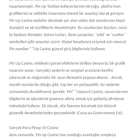
tasarlanmıştır. Pin Up Türkiye kullanıcılarının birçoğu, platformun
grafiklerini ve sofistike tasarımını önemli bir avantaj olarak görüyor.
Pin Up Casino website sitesinde yer alan video slot oyunlarının hepsi
standart ve ek özelliklerle donatılmıştır. Bu oyunlardan bazıları, oyun
içi bedava dönüşler, bonus turları, ilave çarpanlar, ‘wild’ ve ‘scatter’
sembolleri gibi unsurları içerir. Kişisel hesabınıza erişmek için mevcut
Pin number” “Up Casino güncel giriş bilgilerinizi kullanın.
Pin Up Casino, etkileyici görsel efektlerle birlikte benzersiz bir grafik
tasarımı sunar. Gerçekçi seslerin ve sezgisel arayüzün keyfini
çıkaracak ve olağanüstü bir oyun deneyimi yaşayacaksınız.. Ancak,
önceki oyunlarda olduğu gibi, top her an patlayabilir, bu nedenle
zamanında durabilmeniz gerekir. Pin” “Upward Casino, oyuncularının
bilgilerini ve işlemlerini güvence altına almak için gelişmiş şifreleme
teknolojisi kullanır. Ek olarak, site lisansını korumak için düzenli
güvenlik denetimlerinden geçmektedir (Curacao Government Est).
Gerçek Para Pinup 10 Casino
Aynı zamanda, Pin-up Casino’nun sunduğu avantajlar empieza