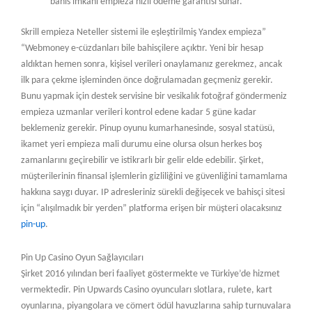
bahis imkânı empieza hızlı ödeme garantisi sunar.
Skrill empieza Neteller sistemi ile eşleştirilmiş Yandex empieza”
“Webmoney e-cüzdanları bile bahisçilere açıktır. Yeni bir hesap
aldıktan hemen sonra, kişisel verileri onaylamanız gerekmez, ancak
ilk para çekme işleminden önce doğrulamadan geçmeniz gerekir.
Bunu yapmak için destek servisine bir vesikalık fotoğraf göndermeniz
empieza uzmanlar verileri kontrol edene kadar 5 güne kadar
beklemeniz gerekir. Pinup oyunu kumarhanesinde, sosyal statüsü,
ikamet yeri empieza mali durumu eine olursa olsun herkes boş
zamanlarını geçirebilir ve istikrarlı bir gelir elde edebilir. Şirket,
müşterilerinin finansal işlemlerin gizliliğini ve güvenliğini tamamlama
hakkına saygı duyar. IP adresleriniz sürekli değişecek ve bahisçi sitesi
için “alışılmadık bir yerden” platforma erişen bir müşteri olacaksınız
pin-up
.
Pin Up Casino Oyun Sağlayıcıları
Şirket 2016 yılından beri faaliyet göstermekte ve Türkiye’de hizmet
vermektedir. Pin Upwards Casino oyuncuları slotlara, rulete, kart
oyunlarına, piyangolara ve cömert ödül havuzlarına sahip turnuvalara