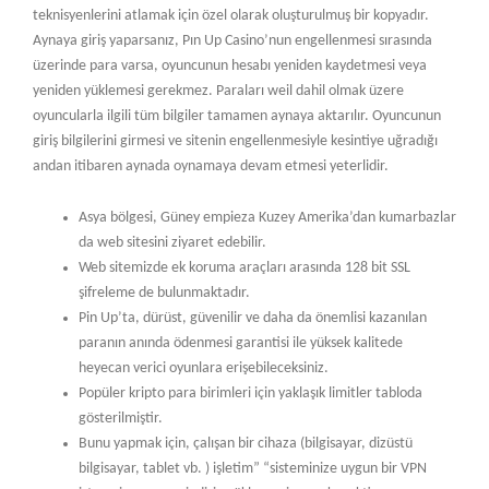
teknisyenlerini atlamak için özel olarak oluşturulmuş bir kopyadır.
Aynaya giriş yaparsanız, Pın Up Casino’nun engellenmesi sırasında
üzerinde para varsa, oyuncunun hesabı yeniden kaydetmesi veya
yeniden yüklemesi gerekmez. Paraları weil dahil olmak üzere
oyuncularla ilgili tüm bilgiler tamamen aynaya aktarılır. Oyuncunun
giriş bilgilerini girmesi ve sitenin engellenmesiyle kesintiye uğradığı
andan itibaren aynada oynamaya devam etmesi yeterlidir.
Asya bölgesi, Güney empieza Kuzey Amerika’dan kumarbazlar
da web sitesini ziyaret edebilir.
Web sitemizde ek koruma araçları arasında 128 bit SSL
şifreleme de bulunmaktadır.
Pin Up’ta, dürüst, güvenilir ve daha da önemlisi kazanılan
paranın anında ödenmesi garantisi ile yüksek kalitede
heyecan verici oyunlara erişebileceksiniz.
Popüler kripto para birimleri için yaklaşık limitler tabloda
gösterilmiştir.
Bunu yapmak için, çalışan bir cihaza (bilgisayar, dizüstü
bilgisayar, tablet vb. ) işletim” “sisteminize uygun bir VPN