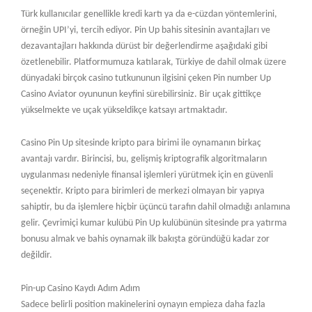
Türk kullanıcılar genellikle kredi kartı ya da e-cüzdan yöntemlerini,
örneğin UPI’yi, tercih ediyor. Pin Up bahis sitesinin avantajları ve
dezavantajları hakkında dürüst bir değerlendirme aşağıdaki gibi
özetlenebilir. Platformumuza katılarak, Türkiye de dahil olmak üzere
dünyadaki birçok casino tutkununun ilgisini çeken Pin number Up
Casino Aviator oyununun keyfini sürebilirsiniz. Bir uçak gittikçe
yükselmekte ve uçak yükseldikçe katsayı artmaktadır.
Casino Pin Up sitesinde kripto para birimi ile oynamanın birkaç
avantajı vardır. Birincisi, bu, gelişmiş kriptografik algoritmaların
uygulanması nedeniyle finansal işlemleri yürütmek için en güvenli
seçenektir. Kripto para birimleri de merkezi olmayan bir yapıya
sahiptir, bu da işlemlere hiçbir üçüncü tarafın dahil olmadığı anlamına
gelir. Çevrimiçi kumar kulübü Pin Up kulübünün sitesinde pra yatırma
bonusu almak ve bahis oynamak ilk bakışta göründüğü kadar zor
değildir.
Pin-up Casino Kaydı Adım Adım
Sadece belirli position makinelerini oynayın empieza daha fazla