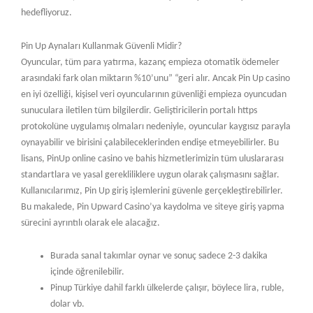
hedefliyoruz.
Pin Up Aynaları Kullanmak Güvenli Midir?
Oyuncular, tüm para yatırma, kazanç empieza otomatik ödemeler
arasındaki fark olan miktarın %10’unu” “geri alır. Ancak Pin Up casino
en iyi özelliği, kişisel veri oyuncularının güvenliği empieza oyuncudan
sunuculara iletilen tüm bilgilerdir. Geliştiricilerin portalı https
protokolüne uygulamış olmaları nedeniyle, oyuncular kaygısız parayla
oynayabilir ve birisini çalabileceklerinden endişe etmeyebilirler. Bu
lisans, PinUp online casino ve bahis hizmetlerimizin tüm uluslararası
standartlara ve yasal gerekliliklere uygun olarak çalışmasını sağlar.
Kullanıcılarımız, Pin Up giriş işlemlerini güvenle gerçekleştirebilirler.
Bu makalede, Pin Upward Casino’ya kaydolma ve siteye giriş yapma
sürecini ayrıntılı olarak ele alacağız.
Burada sanal takımlar oynar ve sonuç sadece 2-3 dakika
içinde öğrenilebilir.
Pinup Türkiye dahil farklı ülkelerde çalışır, böylece lira, ruble,
dolar vb.