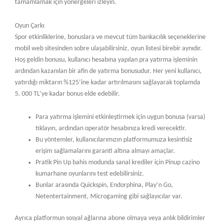
tamamlamak için yönergeleri izleyin.
Oyun Çarkı
Spor etkinliklerine, bonuslara ve mevcut tüm bankacılık seçeneklerine
mobil web sitesinden sobre ulaşabilirsiniz, oyun listesi birebir aynıdır.
Hoş geldin bonusu, kullanıcı hesabına yapılan pra yatırma işleminin
ardından kazanılan bir afin de yatırma bonusudur. Her yeni kullanıcı,
yatırdığı miktarın %125’ine kadar artırılmasını sağlayarak toplamda
5. 000 TL’ye kadar bonus elde edebilir.
Para yatırma işlemini etkinleştirmek için uygun bonusa (varsa)
tıklayın, ardından operatör hesabınıza kredi verecektir.
Bu yöntemler, kullanıcılarımızın platformumuza kesintisiz
erişim sağlamalarını garanti altına almayı amaçlar.
Pratik Pin Up bahis modunda sanal krediler için Pinup cazino
kumarhane oyunlarını test edebilirsiniz.
Bunlar arasında Quickspin, Endorphina, Play’n Go,
Netentertainment, Microgaming gibi sağlayıcılar var.
Ayrıca platformun sosyal ağlarına abone olmaya veya anlık bildirimler