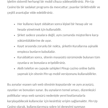
işletim sistemli herhangi bir mobil cihaza yükleyebilirsiniz. Pin-Up
Casino’da bir sadakat programı da mevcuttur; puanlar biriktirebilir ve
çeşitli avantajlar elde edebilirsiniz.
Her kullanıcı kayıt olduktan sonra kişisel bir hesap alır ve
hesabı yönetmek için kullanabilir.
Şirket sadece yasalara değil, aynı zamanda müşterilere karşı
yükümlülüklerine de uyar.
Kayıt sırasında zorunlu bir nokta, şirketin Kurallarına aşinalık
empieza bunların kabulüdür.
Kurulduktan sonra, sitenin masaüstü sürümünde bulunan tüm
oyunlara ve bonuslara erişebilirsiniz.
Akıllı telefon ve capsule sahipleri Pinup cazino online bahis
yapmak için sitenin Pin-up mobil versiyonunu kullanabilirler.
Bu aynalar esasen sah web sitesinin kopyalarıdır ve aynı arayüzü,
oyunları ve bonusları sunar. Bu aynaların temel amacı, düzenleyici
politikalar veya web sansürü nedeniyle yerel kısıtlamalarla
karşılaşabilecek kullanıcılar için kesintisiz erişim sağlamaktır. Pin-Up
Casino olarak, kullanıcılarımıza sobre iyi deneyimi sunmayı