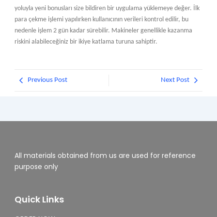
yoluyla yeni bonusları size bildiren bir uygulama yüklemeye değer. İlk
para çekme işlemi yapılırken kullanıcının verileri kontrol edilir, bu
nedenle işlem 2 gün kadar sürebilir. Makineler genellikle kazanma
riskini alabileceğiniz bir ikiye katlama turuna sahiptir.
Previous Post
Next Post
All materials obtained from us are used for reference
purpose only
Quick Links