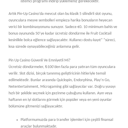
istemci programı indirip yüklemeniz gerekecektir.
Artık Pin-Up Casino’da mevcut olan bu klasik 5 silindirli slot oyunu,
oyunculara meyve sembolleri empieza harika bonusların heyecan
verici bir kombinasyonunu sunuyor. Sadece €0. 10 minimum bahis ve
bonus oyununda 50’ye kadar ücretsiz döndürme ile Fruit Cocktail
kesinlikle bolca eğlence sağlayacaktır. Kullanıcı dostu kayıt” “süreci,
kısa sürede oynayabileceğiniz anlamına gelir.
Pin Up Casino Güvenli Ve Emniyetli Mi?
Ücretsiz döndürmeler, ₺100’den fazla para yatıran tüm oyunculara
verilir. Slot dizisi, birçok tanınmış geliştiricinin hitleriyle temsil
edilmektedir. Bunlar arasında Quickspin, Endorphina, Play’n Go,
Netentertainment, Microgaming gibi sağlayıcılar var. Doğru yuvayı
hızlı bir şekilde seçmek için gezinme çubuğunu kullanın. Ayın veya
haftanın en iyi slotlarını görmek için popüler veya en yeni oyunlar
bölümüne gitmenizi sağlayacaktır.
Platformumuzda para transfer işlemleri için çeşitli finansal
araçlar bulunmaktadır.