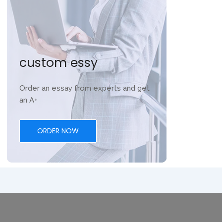
custom essy
Order an essay from experts and get
an A+
ORDER NOW