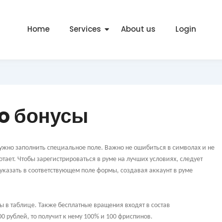
Home
Services
About us
Login
o бонусы
ужно заполнить специальное поле. Важно не ошибиться в символах и не
ает. Чтобы зарегистрироваться в руме на лучших условиях, следует
указать в соответствующем поле формы, создавая аккаунт в руме
 в таблице. Также бесплатные вращения входят в состав
00 рублей, то получит к нему 100% и 100 фриспинов.