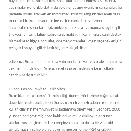
büyük ödüller kazanmak için makaraları döndürebilirsiniz. Ücretsiz
çevirmeler genellikle slotlarda ve diğer casino oyunlarında sunulur, bu
nedenle bonus ararken en iyi fırsatları kontrol ettiğinizden emin olun.
Bununla birlikte, Levant Online casino canlı destek hizmeti
kullanıcıların sorunlarını çözmekle kalmaz, aynı zamanda siteyle ilgili
the woman türlü bilgiyi sobre sağlamaktadır. Kullanıcılar, canlı destek
hizmeti aracılığıyla bonuslar, ödeme yöntemleri, oyun seçenekleri gibi
pek çok konuyla ilgili detaylı bilgilere ulaşabilirler.
ediyoruz. Buna minimum para yatırma tutarı ve aylık maksimum para
çekme limiti dahildir. Ayrıca, yerel yasalar nedeniyle belirli ülkeler
siteden hariç tutulabilir.
Güncel Casino Empieza Bahis Sitesi
Bu miktar, kullanıcının” “tercih ettiği ödeme yöntemine bağlı olarak
değişiklik gösterebilir. Leon Guess, güvenli ve hızlı ödeme işlemleri ile
kullanıcılarının memnuniyetini sağlamaya önem verir. Leonbet, 2008
yılından beri çevrimiçi spor bahisleri ve etkileşimli oyunlar sunan
uluslararası bir şirkettir. Hızlı empieza kullanıcı dostu bir Android
uygulamasına sahip olan platform, müşterilerine 7/24 erişilebilir