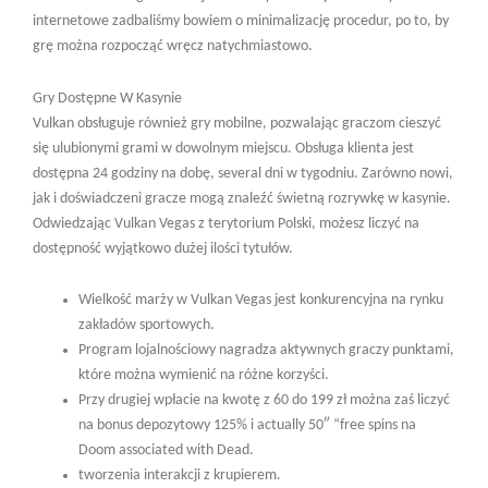
internetowe zadbaliśmy bowiem o minimalizację procedur, po to, by
grę można rozpocząć wręcz natychmiastowo.
Gry Dostępne W Kasynie
Vulkan obsługuje również gry mobilne, pozwalając graczom cieszyć
się ulubionymi grami w dowolnym miejscu. Obsługa klienta jest
dostępna 24 godziny na dobę, several dni w tygodniu. Zarówno nowi,
jak i doświadczeni gracze mogą znaleźć świetną rozrywkę w kasynie.
Odwiedzając Vulkan Vegas z terytorium Polski, możesz liczyć na
dostępność wyjątkowo dużej ilości tytułów.
Wielkość marży w Vulkan Vegas jest konkurencyjna na rynku
zakładów sportowych.
Program lojalnościowy nagradza aktywnych graczy punktami,
które można wymienić na różne korzyści.
Przy drugiej wpłacie na kwotę z 60 do 199 zł można zaś liczyć
na bonus depozytowy 125% i actually 50″ “free spins na
Doom associated with Dead.
tworzenia interakcji z krupierem.