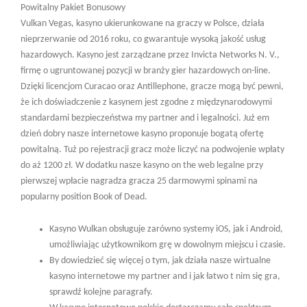
Powitalny Pakiet Bonusowy
Vulkan Vegas, kasyno ukierunkowane na graczy w Polsce, działa
nieprzerwanie od 2016 roku, co gwarantuje wysoką jakość usług
hazardowych. Kasyno jest zarządzane przez Invicta Networks N. V.,
firmę o ugruntowanej pozycji w branży gier hazardowych on-line.
Dzięki licencjom Curacao oraz Antillephone, gracze mogą być pewni,
że ich doświadczenie z kasynem jest zgodne z międzynarodowymi
standardami bezpieczeństwa my partner and i legalności. Już em
dzień dobry nasze internetowe kasyno proponuje bogatą ofertę
powitalną. Tuż po rejestracji gracz może liczyć na podwojenie wpłaty
do aż 1200 zł. W dodatku nasze kasyno on the web legalne przy
pierwszej wpłacie nagradza gracza 25 darmowymi spinami na
popularny position Book of Dead.
Kasyno Wulkan obsługuje zarówno systemy iOS, jak i Android,
umożliwiając użytkownikom grę w dowolnym miejscu i czasie.
By dowiedzieć się więcej o tym, jak działa nasze wirtualne
kasyno internetowe my partner and i jak łatwo t nim się gra,
sprawdź kolejne paragrafy.