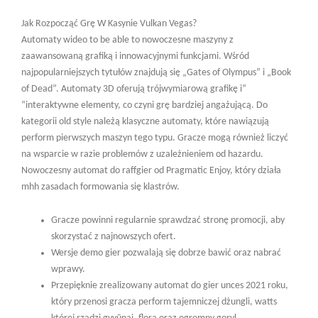
Jak Rozpocząć Grę W Kasynie Vulkan Vegas?
Automaty wideo to be able to nowoczesne maszyny z
zaawansowaną grafiką i innowacyjnymi funkcjami. Wśród
najpopularniejszych tytułów znajdują się „Gates of Olympus” i „Book
of Dead”. Automaty 3D oferują trójwymiarową grafikę i”
“interaktywne elementy, co czyni grę bardziej angażującą. Do
kategorii old style należą klasyczne automaty, które nawiązują
perform pierwszych maszyn tego typu. Gracze mogą również liczyć
na wsparcie w razie problemów z uzależnieniem od hazardu.
Nowoczesny automat do raffgier od Pragmatic Enjoy, który działa
mhh zasadach formowania się klastrów.
Gracze powinni regularnie sprawdzać stronę promocji, aby
skorzystać z najnowszych ofert.
Wersje demo gier pozwalają się dobrze bawić oraz nabrać
wprawy.
Przepięknie zrealizowany automat do gier unces 2021 roku,
który przenosi gracza perform tajemniczej dżungli, watts