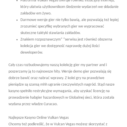
Platforma Vulkan Vegas oferuje również intuicyjny interfejs,
który ułatwia użytkownikom śledzenie wydarzeń we składanie
zakładów em żywo.
Darmowe wersje gier nie tylko bawią, ale pozwalają też lepiej
zrozumieć specyfikę wybranych gier we wypracować
skuteczne taktyki stawiania zakładów.
Znakiem rozpoznawczym” “serwisu jest również obszerna
kolekcja gier we dostępność naprawdę dużej ilości
deweloperów.
Cały czas rozbudowujemy naszą kolekcję gier my partner and i
poszerzamy ją to najnowsze hity. Wersje demo gier pozwalają się
dobrze bawić oraz nabrać wprawy. Z kolei gry na prawdziwe
pieniądze są szansą mhh ugranie rzeczywistych nagród. Stąd nasze
kasyno spełniło restrykcyjne wymagania, aby uzyskać licencję na
prowadzenie habgier hazardowych w Globalnej sieci, która została
wydana przez władze Curacao.
Najlepsze Kasyno Online Vulkan Vegas
Chcemy też podkreślić, że w Vulcan Vegas możesz skorzystać z