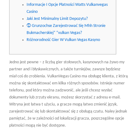
Informacje I Opcje Płatności Watts Vulkanvegas
Casino
Jaki Jest Minimalny Limit Depozytu?
⓵ Grunzochse Zarejestrować Się Mhh Stronie
Bukmacherskiej” “vulkan Vegas?
Różnorodność Gier W Vulkan Vegas Kasyno
Jedno jest pewne – z liczbą gier stołowych, kasynowych na żywo my
partner and i błyskawicznych, a także turniejów, zawsze będziesz
miał coś do zrobienia. VulkanVegas Casino ma obsługę klienta, z którą
można się skontaktować em kilka różnych sposobów. Istnieje numer
telefonu, pod który można zadzwonić, ale jeśli chcesz wysłać
dokumenty lub zrzuty ekranu, możesz skorzystać z adresu e-mail.
Witryna jest łatwa t użyciu, a gracze mogą łatwo zmienić język,
zarejestrować się lub skontaktować się z obsługą czatu. Naley jednak
pamiętać, że w zależności od lokalizacji gracza, poszczególne opcje
płatności mogą nie być dostępne.