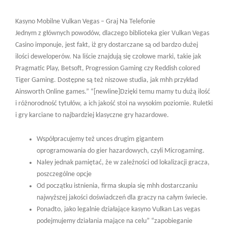
Kasyno Mobilne Vulkan Vegas – Graj Na Telefonie
Jednym z głównych powodów, dlaczego biblioteka gier Vulkan Vegas
Casino imponuje, jest fakt, iż gry dostarczane są od bardzo dużej
ilości deweloperów. Na liście znajdują się czołowe marki, takie jak
Pragmatic Play, Betsoft, Progression Gaming czy Reddish colored
Tiger Gaming. Dostępne są też niszowe studia, jak mhh przykład
Ainsworth Online games.” “[newline]Dzięki temu mamy tu dużą ilość
i różnorodność tytułów, a ich jakość stoi na wysokim poziomie. Ruletki
i gry karciane to najbardziej klasyczne gry hazardowe.
Współpracujemy też unces drugim gigantem
oprogramowania do gier hazardowych, czyli Microgaming.
Naley jednak pamiętać, że w zależności od lokalizacji gracza,
poszczególne opcje
Od początku istnienia, firma skupia się mhh dostarczaniu
najwyższej jakości doświadczeń dla graczy na całym świecie.
Ponadto, jako legalnie działające kasyno Vulkan Las vegas
podejmujemy działania mające na celu” “zapobieganie