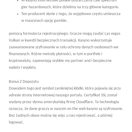
W kasyno internetowe polskie dostarczamy całe spektrum
gier hazardowych, które dzielimy na trzy główne kategorie.
Ten producent słynie z tego, że wyjątkowo często umieszcza
w maszynach opcję gamble.
pomocą formularza rejestracyjnego. Gracze mogą zaufać Las vegas
Vulkan w kwestii bezpiecznych transakcji. Kasyno wykorzystuje
zaawansowane szyfrowanie w celu ochrony danych osobowych we
finansowych. Różne metody płatności, w tym e-portfele i
kryptowaluty, zapewniają szybkie my partner and i bezpieczne
wpłaty i wypłaty.
Bonus Z Depozytu
Dowodem tego jest symbol zamkniętej kłódki, który pojawia się przy
adresie strony internetowej naszego portalu. Certyfikat SSL został
wydany przez słynna amerykańską firmę Cloudflare. Ta technologia
oznacza, że dane graczy w naszym on the web kasyno są szyfrowane.
Bez żadnych obaw można się więc u nas rejestrować, a później
logować.