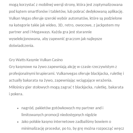
mogą korzystać z mobilnej wersji strony, która jest zoptymalizowana
pod kątem smartfonów i tabletów, lub pobrać dedykowaną aplikację.
Vulkan Vegas oferuje szeroki wybór automatów, które są podzielone
na kategorie takie jak wideo, 3D, retro, owocowe, z jackpotem my
partner and i Megaways. Każda gra jest starannie
wyselekcjonowana, aby zapewnić graczom jak najlepsze
doświadczenia.
Gry Watts Kasynie Vulkan Casino
Gry kasynowe na żywo zapewniają akcję w czasie rzeczywistym z
profesjonalnymi krupierami. Vulkanvegas oferuje blackjacka, ruletkę i
actually bakarata na żywo, zapewniając wciągające wrażenia.
Miłośnicy gier stołowych mogą zagrać t blackjacka, ruletkę, bakarata
i pokera.
nagród, pakietów gotówkowych my partner and i
limitowanych promocji niedostępnych nigdzie
Jako polskie kasyno internetowe zadbaliśmy bowiem o
minimalizację procedur, po to, by grę można rozpocząć wręcz